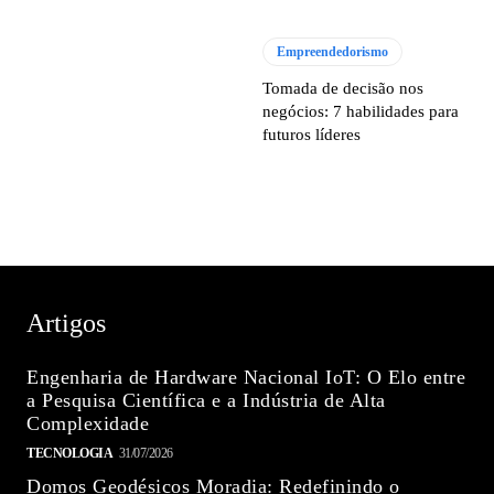
Empreendedorismo
Tomada de decisão nos
negócios: 7 habilidades para
futuros líderes
Artigos
Engenharia de Hardware Nacional IoT: O Elo entre
a Pesquisa Científica e a Indústria de Alta
Complexidade
TECNOLOGIA
31/07/2026
Domos Geodésicos Moradia: Redefinindo o