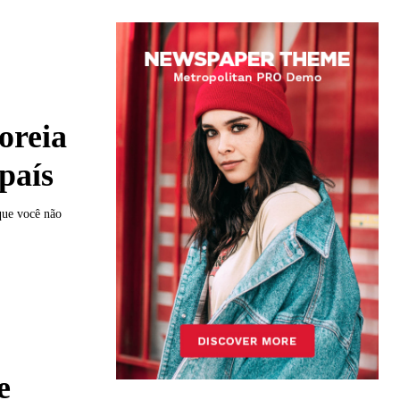
oreia
país
que você não
e