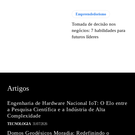
Empreendedorismo
Tomada de decisão nos
negócios: 7 habilidades para
futuros líderes
Artigos
Engenharia de Hardware Nacional IoT: O Elo entre
a Pesquisa Científica e a Indústria de Alta
Complexidade
TECNOLOGIA
31/07/2026
Domos Geodésicos Moradia: Redefinindo o