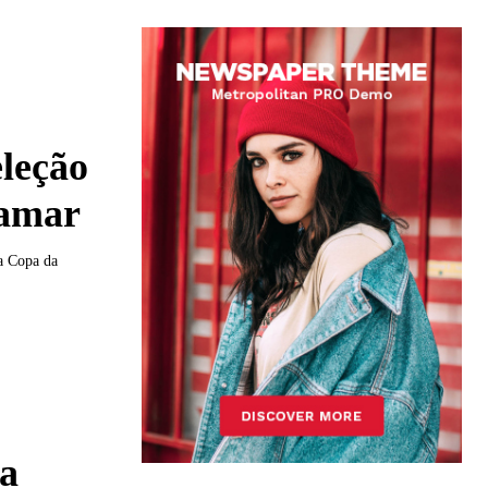
eleção
tamar
da Copa da
a