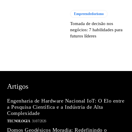
Empreendedorismo
Tomada de decisão nos
negócios: 7 habilidades para
futuros líderes
Artigos
Engenharia de Hardware Nacional IoT: O Elo entre
a Pesquisa Científica e a Indústria de Alta
Complexidade
TECNOLOGIA
31/07/2026
Domos Geodésicos Moradia: Redefinindo o