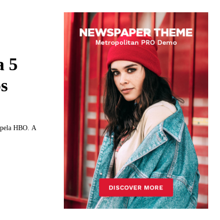
a 5
os
a pela HBO. A