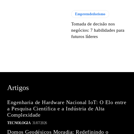
Empreendedorismo
Tomada de decisão nos
negócios: 7 habilidades para
futuros líderes
Artigos
Engenharia de Hardware Nacional IoT: O Elo entre
a Pesquisa Científica e a Indústria de Alta
Complexidade
TECNOLOGIA
31/07/2026
Domos Geodésicos Moradia: Redefinindo o