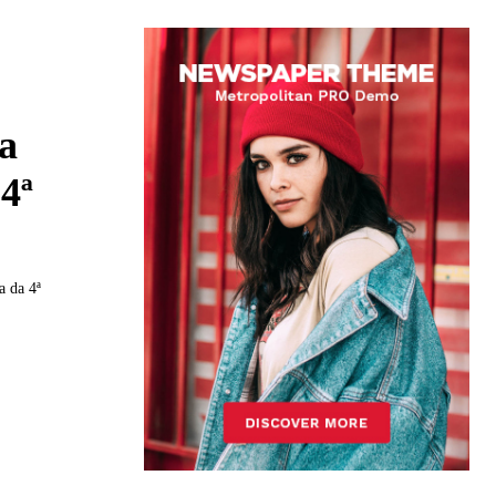
ga
 4ª
a da 4ª