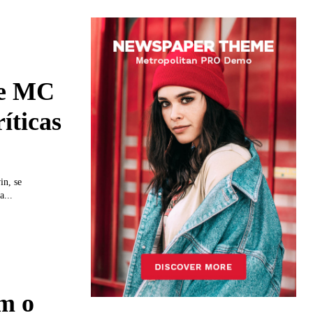
de MC
íticas
in, se
a...
m o