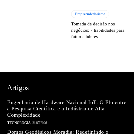
Empreendedorismo
Tomada de decisão nos
negócios: 7 habilidades para
futuros líderes
Artigos
Engenharia de Hardware Nacional IoT: O Elo entre
a Pesquisa Científica e a Indústria de Alta
Complexidade
TECNOLOGIA
31/07/2026
Domos Geodésicos Moradia: Redefinindo o