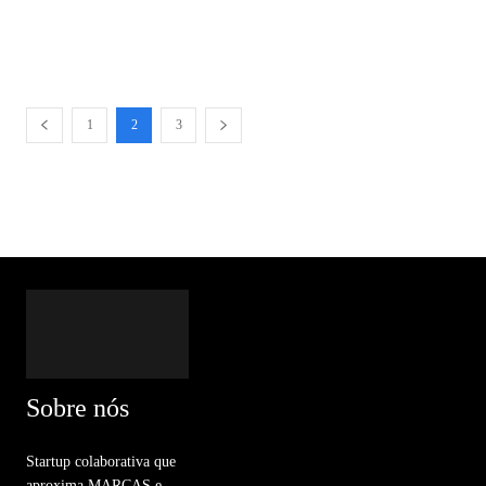
1
2
3
Sobre nós
Startup colaborativa que
aproxima MARCAS e