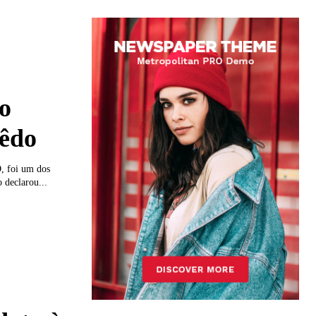
o
oêdo
, foi um dos
 declarou...