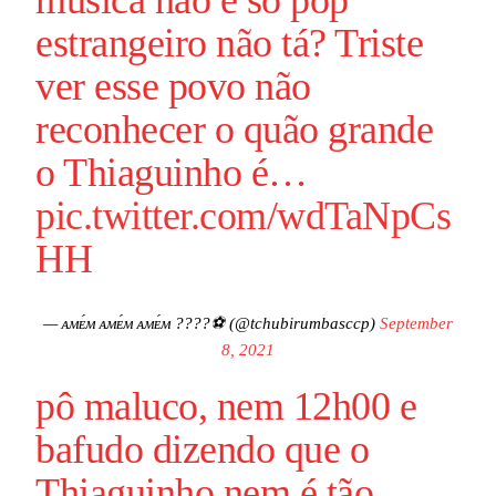
estrangeiro não tá? Triste
ver esse povo não
reconhecer o quão grande
o Thiaguinho é…
pic.twitter.com/wdTaNpCs
HH
— ᴀᴍᴇ́ᴍ ᴀᴍᴇ́ᴍ ᴀᴍᴇ́ᴍ ????⚽ (@tchubirumbasccp)
September
8, 2021
pô maluco, nem 12h00 e
bafudo dizendo que o
Thiaguinho nem é tão