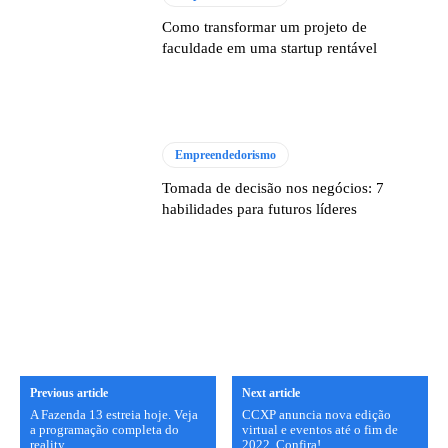
Como transformar um projeto de
faculdade em uma startup rentável
Empreendedorismo
Tomada de decisão nos negócios: 7
habilidades para futuros líderes
Previous article
Next article
A Fazenda 13 estreia hoje. Veja
CCXP anuncia nova edição
a programação completa do
virtual e eventos até o fim de
reality
2022. Confira!