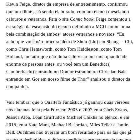
Kevin Feige, diretor da empresa de entretenimento, confirmou
que um filme está sendo elaborado, com um elenco mesclando
calouros e veteranos. Para o site
Comic book
, Feige comentou a
estratégia de escalação do elenco definindo a MCU como “uma
bela combinação de ambos” atores veteranos e novatos. “Eu
acho que você não procura além de Simu (Liu) em Shang – Chi,
como Chris Hemsworth, como Tom Hiddleston, como Tom
Holland, um ator que não tinha sido visto por uma quantidade
enorme de pessoas antes, ou você tem um Benedict (
Cumberbacht) entrando no Doutor estranho ou Christian Bale
entrando em Gor em nosso filme de Thor” analisou o diretor da
companhia.
Vale lembrar que o Quarteto Fantástico já ganhou duas versões
nos cinemas feita pela Fox: em 2005 e 2007 com Chris Evans,
Jessica Alba, Loan Gruffudd e Michael Chiklis no elenco, e em
2015, com Kate Mara, Michael B. Jordan, Miles Teller e Jamie
Bell. Os filmes não tiveram um bom resultado para os fãs que já
estavam desiludidos, e tinham perdido as esperanças de que um