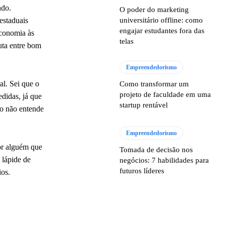
ndo.
O poder do marketing
estaduais
universitário offline: como
engajar estudantes fora das
economia às
telas
uta entre bom
Empreendedorismo
l. Sei que o
Como transformar um
projeto de faculdade em uma
didas, já que
startup rentável
o não entende
Empreendedorismo
por alguém que
Tomada de decisão nos
 lápide de
negócios: 7 habilidades para
futuros líderes
ios.