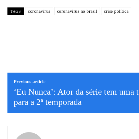
coronavírus
coronavírus no brasil
crise política
TAGS
Previous article
‘Eu Nunca’: Ator da série tem uma t
para a 2ª temporada