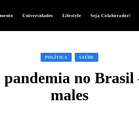
imento
Universidades
Lifestyle
Seja Colaborador!
POLÍTICA
SAÚDE
 pandemia no Brasil 
males
Facebook
Twitter
Pinterest
W