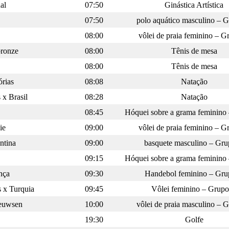
al
07:50
Ginástica Artística
07:50
polo aquático masculino – 
08:00
vôlei de praia feminino – 
bronze
08:00
Tênis de mesa
08:00
Tênis de mesa
órias
08:08
Natação
 x Brasil
08:28
Natação
08:45
Hóquei sobre a grama feminino
ie
09:00
vôlei de praia feminino – 
ntina
09:00
basquete masculino – Gr
09:15
Hóquei sobre a grama feminino
nça
09:30
Handebol feminino – Gru
s x Turquia
09:45
Vôlei feminino – Grup
eeuwsen
10:00
vôlei de praia masculino – 
19:30
Golfe