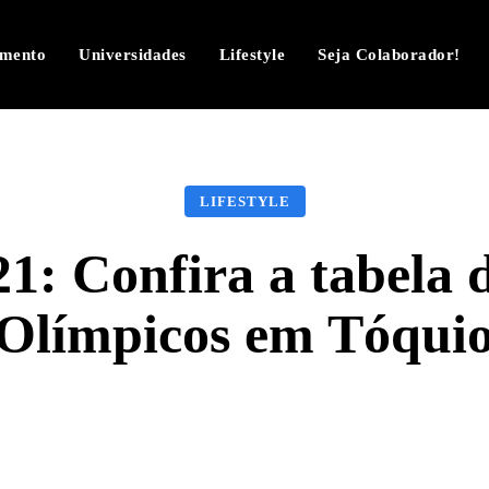
imento
Universidades
Lifestyle
Seja Colaborador!
LIFESTYLE
1: Confira a tabela d
Olímpicos em Tóqui
Facebook
Twitter
Pinterest
W