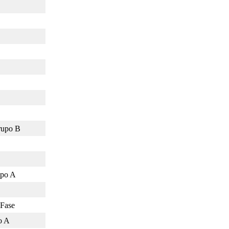
Grupo B
upo A
 Fase
o A