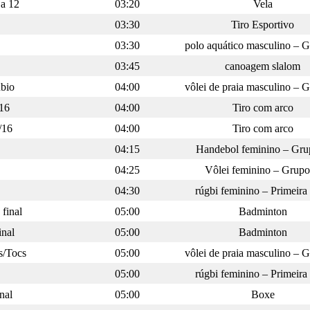
 a 12
03:20
Vela
03:30
Tiro Esportivo
03:30
polo aquático masculino – 
03:45
canoagem slalom
ubio
04:00
vôlei de praia masculino – 
/16
04:00
Tiro com arco
/16
04:00
Tiro com arco
04:15
Handebol feminino – Gru
04:25
Vôlei feminino – Grup
04:30
rúgbi feminino – Primeira
final
05:00
Badminton
inal
05:00
Badminton
s/Tocs
05:00
vôlei de praia masculino – 
05:00
rúgbi feminino – Primeira
nal
05:00
Boxe