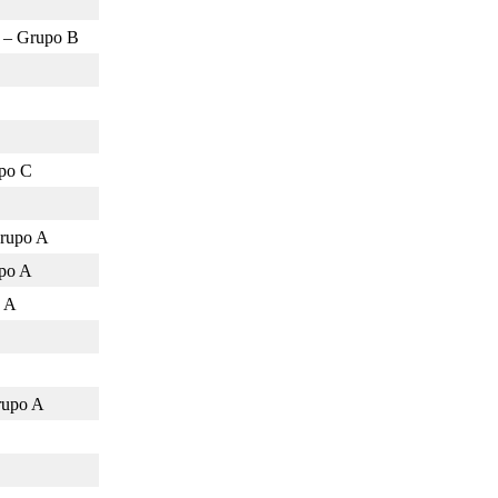
o – Grupo B
upo C
Grupo A
po A
o A
Grupo A