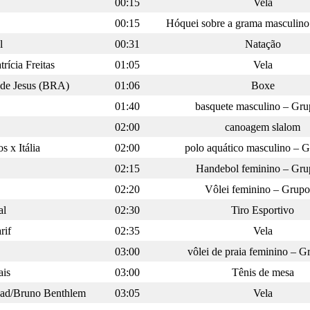
00:15
Vela
00:15
Hóquei sobre a grama masculin
l
00:31
Natação
rícia Freitas
01:05
Vela
e de Jesus (BRA)
01:06
Boxe
01:40
basquete masculino – Gr
02:00
canoagem slalom
s x Itália
02:00
polo aquático masculino – 
02:15
Handebol feminino – Gru
02:20
Vôlei feminino – Grup
al
02:30
Tiro Esportivo
rif
02:35
Vela
03:00
vôlei de praia feminino – 
ais
03:00
Tênis de mesa
dad/Bruno Benthlem
03:05
Vela