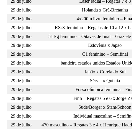
29 de julho
Laser radial – Regatas 7 e 8
29 de julho
Holanda x Grã-Bretanha
29 de julho
4x200m livre feminino – Fina
29 de julho
RS:X feminino – Regatas de 10 a 12 x Pat
29 de julho
51 kg feminino – Oitavas de final – Graziel
29 de julho
Eslovênia x Japão
29 de julho
C1 feminino – Semifinal
29 de julho
bandeira estados unidos Estados Unido
29 de julho
Japão x Coreia do Sul
29 de julho
Sérvia x Quênia
29 de julho
Fossa olímpica feminina – Fin
29 de julho
Finn – Regatas 5 e 6 x Jorge Za
29 de julho
Sude/Borger x Stam/Schoon
29 de julho
Individual masculino – Semifin
29 de julho
470 masculino – Regatas 3 e 4 x Henrique Had