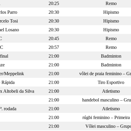
A
20:25
Remo
los Parro
20:30
Hipismo
celo Tosi
20:30
Hipismo
ael Losano
20:30
Hipismo
 C
20:45
Remo
 C
20:57
Remo
final
21:00
Badminton
nze
21:00
Badminton
zer/Meppelink
21:00
vôlei de praia feminino – 
o Rápida
21:00
Tiro Esportivo
 Altobeli da Silva
21:00
Atletismo
21:00
handebol masculino – Gr
ª. rodada
21:00
Atletismo
21:00
rúgbi feminino – Primeira
21:00
Vôlei masculino – Grup