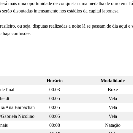
l terá mais uma oportunidade de conquistar uma medalha de ouro em T
serão disputadas intensamente nos estádios da capital japonesa.
leiro, ou seja, disputas realizadas a noite lá se passam de dia aqui e v
o haja confusões.
Horário
Modalidade
de final
00:03
Boxe
heidt
00:05
Vela
eira/Ana Barbachan
00:05
Vela
/Gabriela Nicolino
00:05
Vela
nais
00:08
Natação