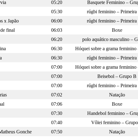
via
05:20
Basquete Feminino – Gru
05:30
rúgbi feminino – Primeira
os x Japão
06:00
rúgbi feminino – Primeira
de final
06:03
Boxe
06:20
polo aquático masculino – 
ina
06:30
Hóquei sobre a grama feminino
a
06:30
rúgbi feminino – Primeira
07:00
Hóquei sobre a grama feminino
07:00
Beisebol – Grupo B
07:00
rúgbi feminino – Primeira
rias
07:02
Natação
nal
07:06
Boxe
07:30
Handebol feminino – Gru
07:40
Vôlei feminino – Grup
x Matheus Gonche
07:50
Natação