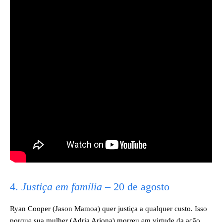
4.
Justiça em família
– 20 de agosto
Ryan Cooper (Jason Mamoa) quer justiça a qualquer custo. Isso
porque sua mulher (Adria Arjona) morreu em virtude da ação