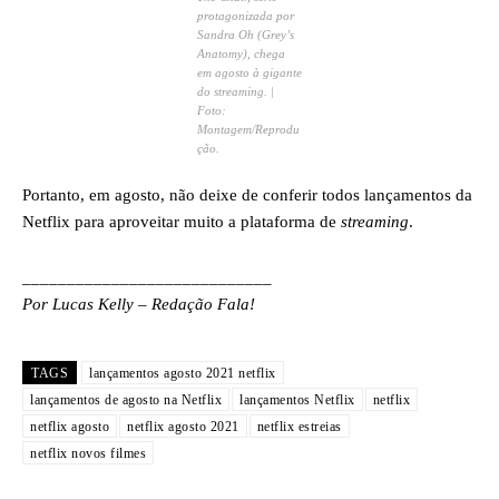
protagonizada por
Sandra Oh (
Grey’s
Anatomy
), chega
em agosto à gigante
do
streaming
. |
Foto:
Montagem/Reprodu
ção.
Portanto, em agosto, não deixe de conferir todos lançamentos da
Netflix para aproveitar muito a plataforma de
streaming
.
____________________________
Por Lucas Kelly – Redação Fala!
TAGS
lançamentos agosto 2021 netflix
lançamentos de agosto na Netflix
lançamentos Netflix
netflix
netflix agosto
netflix agosto 2021
netflix estreias
netflix novos filmes