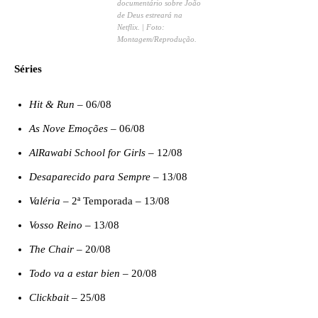
documentário sobre João
de Deus estreará na
Netflix. | Foto:
Montagem/Reprodução.
Séries
Hit & Run
– 06/08
As Nove Emoções
– 06/08
AlRawabi School for Girls
– 12/08
Desaparecido para Sempre
– 13/08
Valéria
– 2ª Temporada – 13/08
Vosso Reino
– 13/08
The Chair
– 20/08
Todo va a estar bien
– 20/08
Clickbait
– 25/08