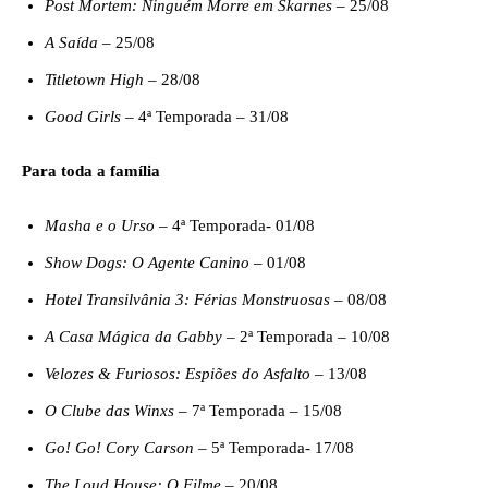
Post Mortem: Ninguém Morre em Skarnes
– 25/08
A Saída
– 25/08
Titletown High
– 28/08
Good Girls
– 4ª Temporada – 31/08
Para toda a família
Masha e o Urso
– 4ª Temporada- 01/08
Show Dogs: O Agente Canino
– 01/08
Hotel Transilvânia 3: Férias Monstruosas
– 08/08
A Casa Mágica da Gabby
– 2ª Temporada – 10/08
Velozes & Furiosos: Espiões do Asfalto
– 13/08
O Clube das Winxs
– 7ª Temporada – 15/08
Go! Go! Cory Carson
– 5ª Temporada- 17/08
The Loud House: O Filme
– 20/08