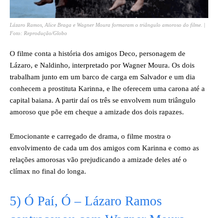
Lázaro Ramos, Alice Braga e Wagner Moura formaram o triângulo amoroso do filme. |
Foto: Reprodução/Globo
O filme conta a história dos amigos Deco, personagem de
Lázaro, e Naldinho, interpretado por Wagner Moura. Os dois
trabalham junto em um barco de carga em Salvador e um dia
conhecem a prostituta Karinna, e lhe oferecem uma carona até a
capital baiana. A partir daí os três se envolvem num triângulo
amoroso que põe em cheque a amizade dos dois rapazes.
Emocionante e carregado de drama, o filme mostra o
envolvimento de cada um dos amigos com Karinna e como as
relações amorosas vão prejudicando a amizade deles até o
clímax no final do longa.
5) Ó Paí, Ó – Lázaro Ramos