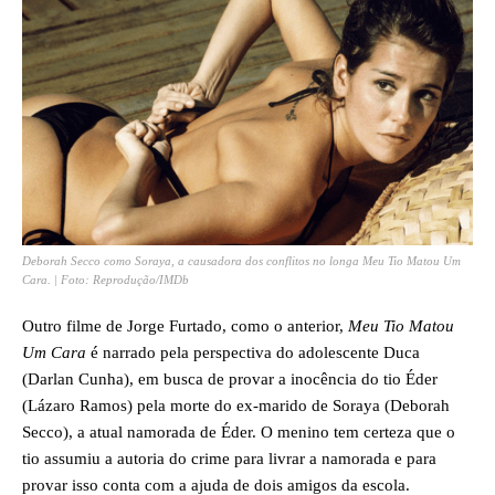
Deborah Secco como Soraya, a causadora dos conflitos no longa Meu Tio Matou Um
Cara. | Foto: Reprodução/IMDb
Outro filme de Jorge Furtado, como o anterior,
Meu Tio Matou
Um Cara
é narrado pela perspectiva do adolescente Duca
(Darlan Cunha), em busca de provar a inocência do tio Éder
(Lázaro Ramos) pela morte do ex-marido de Soraya (Deborah
Secco), a atual namorada de Éder. O menino tem certeza que o
tio assumiu a autoria do crime para livrar a namorada e para
provar isso conta com a ajuda de dois amigos da escola.