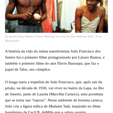
Os atores Lázaro Ramos e Flavio Bauraqui em cena do filme Madame Satã. | Foto:
Reprodução
A história da vida do artista transformista João Francisco dos
Santos foi o primeiro filme protagonizado por Lázaro Ramos, e
também o primeiro filme do ator Flavio Bauraqui, que faz o
papel de Tabu, seu cúmplice.
O longa narra a trajetória de João Francisco, que, após sair da
prisão, na década de 1930, vai viver no bairro da Lapa, no Rio
de Janeiro, junto de Laurita (Marcélia Cartaxo), uma prostituta
que se torna sua “esposa”. Nesse ambiente de boemia carioca,
João cria a figura mítica de Madame Satã, inspirado no filme
homônimo de Cecil B. deMille que o artista assistiu.