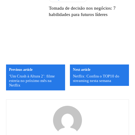
Tomada de decisão nos negócios: 7
habilidades para futuros líderes
Previous article
Next article
‘Um Crush à Altura 2’: filme
Netflix: Confira o TOP10 do
estreia no próximo mês na
streaming nesta semana
Netflix