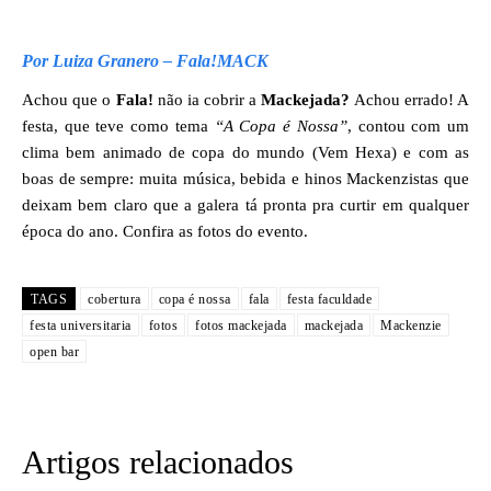
Por Luiza Granero – Fala!MACK
Achou que o
Fala!
não ia cobrir a
Mackejada?
Achou errado! A
festa, que teve como tema
“A Copa é Nossa”
, contou com um
clima bem animado de copa do mundo (Vem Hexa) e com as
boas de sempre: muita música, bebida e hinos Mackenzistas que
deixam bem claro que a galera tá pronta pra curtir em qualquer
época do ano. Confira as fotos do evento.
TAGS
cobertura
copa é nossa
fala
festa faculdade
festa universitaria
fotos
fotos mackejada
mackejada
Mackenzie
open bar
Artigos relacionados