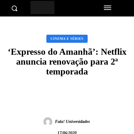
CINEMA E SÉRIES
‘Expresso do Amanhã’: Netflix
anuncia renovação para 2ª
temporada
Facebook
Twitter
Pinterest
Wha
Fala! Universidades
17/06/2020