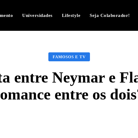
imento
Universidades
Lifestyle
Seja Colaborador!
FAMOSOS E TV
ta entre Neymar e Fl
romance entre os dois
Facebook
Twitter
Pinterest
W