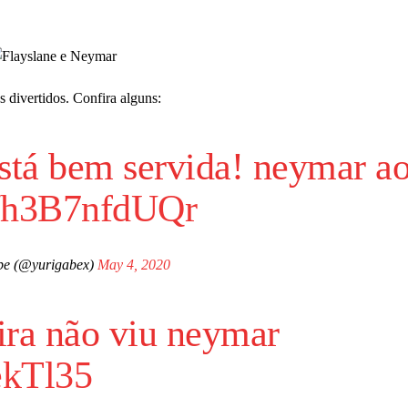
 divertidos. Confira alguns:
 está bem servida! neymar a
m/h3B7nfdUQr
be (@yurigabex)
May 4, 2020
ira não viu neymar
ekTl35