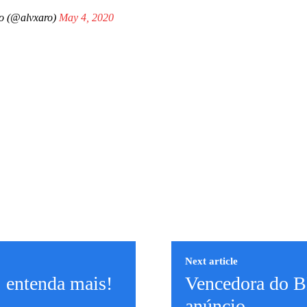
o (@alvxaro)
May 4, 2020
Next article
 entenda mais!
Vencedora do B
anúncio