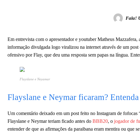
Fala! 
Em entrevista com o apresentador e youtuber Matheus Mazzafera, 
informação divulgada logo viralizou na internet através de um po
ofensivo por Flay, que deu uma resposta sem papas na língua. Enten
Flayslane e Neyamar
Flayslane e Neymar ficaram? Entenda a
Um comentário deixado em um post feito no Instagram de fofocas “
Flayslane e Neymar teriam ficado antes do
BBB20
, o
jogador de f
entender de que as afirmações da paraibana eram mentira ou que s