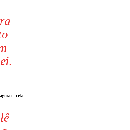
ra
to
ém
ei.
agora era ela.
lê