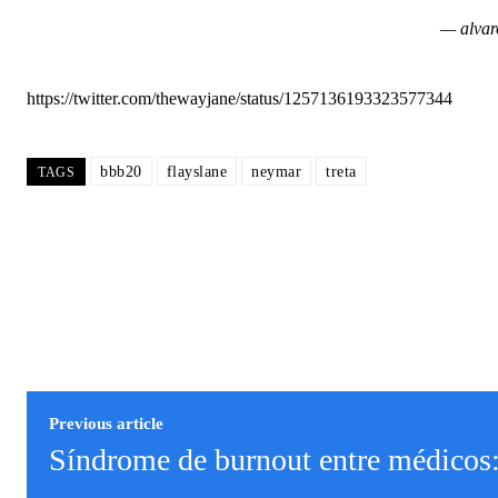
— alvar
https://twitter.com/thewayjane/status/1257136193323577344
bbb20
flayslane
neymar
treta
TAGS
Previous article
Síndrome de burnout entre médicos: