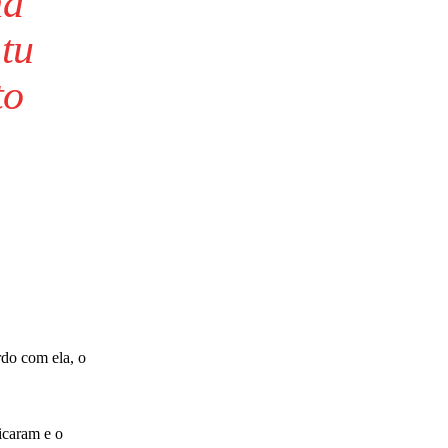
ha
tu
to
rdo com ela, o
icaram e o