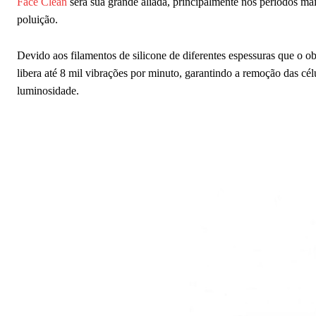
Face Clean
será sua grande aliada, principalmente nos períodos mais
poluição.
Devido aos filamentos de silicone de diferentes espessuras que o o
libera até 8 mil vibrações por minuto, garantindo a remoção das cé
luminosidade.