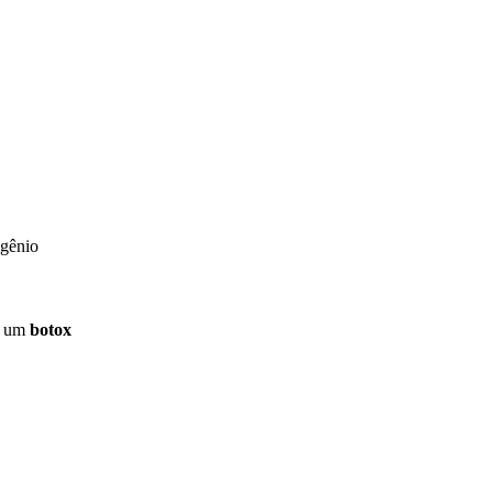
igênio
e um
botox