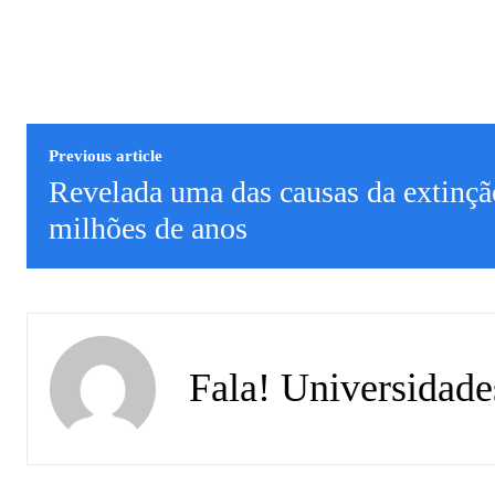
Previous article
Revelada uma das causas da extinçã
milhões de anos
Fala! Universidade