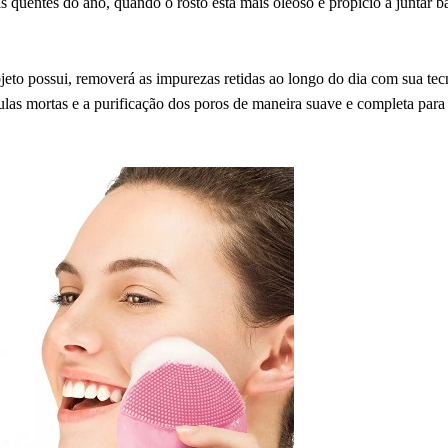
 quentes do ano, quando o rosto está mais oleoso e propício a juntar ba
bjeto possui, removerá as impurezas retidas ao longo do dia com sua te
lulas mortas e a purificação dos poros de maneira suave e completa para