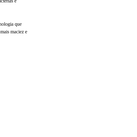
ctérias e
cnologia que
 mais maciez e