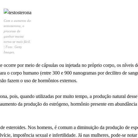
Com o aumento da
testosterona, o
processo de
ganhar massa
torna-se mais fácil.
| Foto: Getty
Images.
ocorre por meio de cápsulas ou injetada no próprio corpo, os níveis de
ara o corpo humano (entre 300 e 900 nanogramas por decilitro de sang
 não fazem o uso de hormônios externos.
rona, pois, quando utilizadas por muito tempo, a produção natural dess
o aumento da produção do estrógeno, hormônio presente em abundância
ios de esteroides. Nos homens, é comum a diminuição da produção de es
vície, impotência sexual e infertilidade. Já nas mulheres, pode-se notar