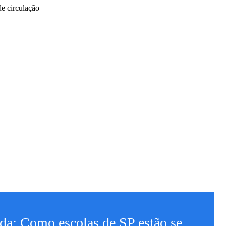
e circulação
da: Como escolas de SP estão se