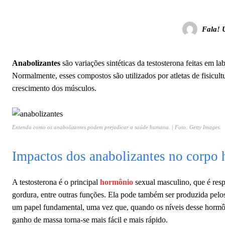
Fala! 
Anabolizantes
são variações sintéticas da testosterona feitas em 
Normalmente, esses compostos são utilizados por atletas de fisicul
crescimento dos músculos.
Entenda como os anabolizantes podem prejudicar a saúde humana. | Foto: Getty Images.
Impactos dos anabolizantes no corpo
A testosterona é o principal
hormônio
sexual masculino, que é respo
gordura, entre outras funções. Ela pode também ser produzida pelos
um papel fundamental, uma vez que, quando os níveis desse hormôni
ganho de massa torna-se mais fácil e mais rápido.