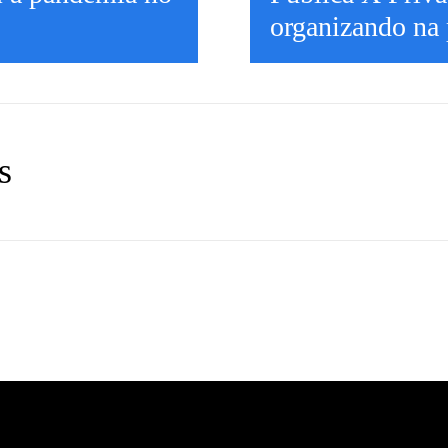
organizando na
s