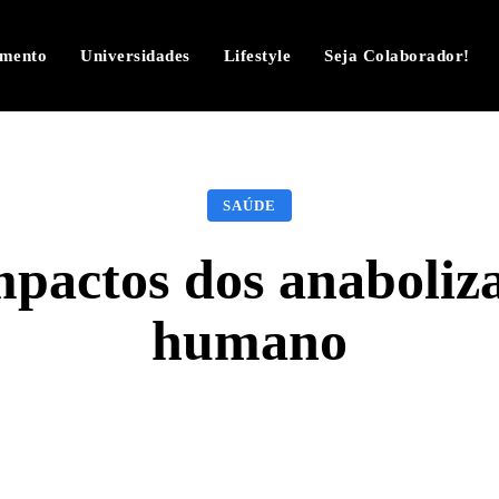
imento
Universidades
Lifestyle
Seja Colaborador!
SAÚDE
pactos dos anaboliz
humano
Facebook
Twitter
Pinterest
W