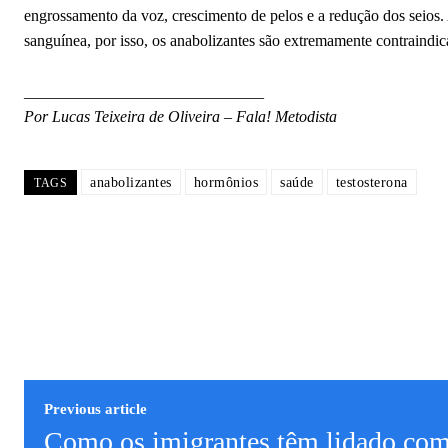
engrossamento da voz, crescimento de pelos e a redução dos seios
sanguínea, por isso, os anabolizantes são extremamente contraindi
______________________________
Por Lucas Teixeira de Oliveira – Fala! Metodista
anabolizantes
hormônios
saúde
testosterona
TAGS
Previous article
Como os imigrantes têm lidado co