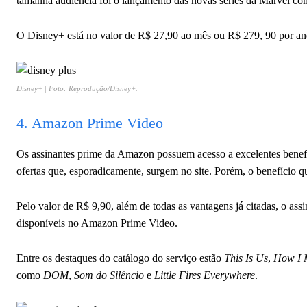
tamanha audiência foi o lançamento das novas séries da Marvel c
O Disney+ está no valor de R$ 27,90 ao mês ou R$ 279, 90 por an
Disney+ | Foto: Reprodução/Disney+.
4. Amazon Prime Video
Os assinantes prime da Amazon possuem acesso a excelentes benefíc
ofertas que, esporadicamente, surgem no site. Porém, o benefício q
Pelo valor de R$ 9,90, além de todas as vantagens já citadas, o assi
disponíveis no Amazon Prime Video.
Entre os destaques do catálogo do serviço estão
This Is Us
,
How I 
como
DOM
,
Som do Silêncio
e
Little Fires Everywhere
.