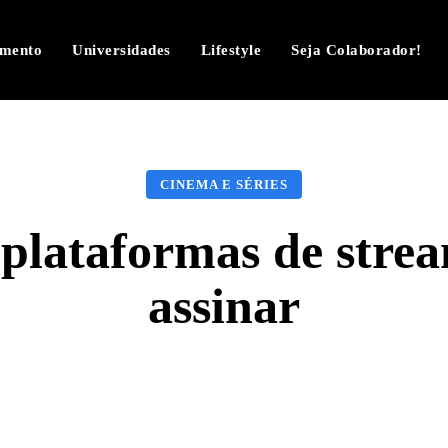
imento
Universidades
Lifestyle
Seja Colaborador!
CINEMA E SÉRIES
plataformas de stre
assinar
Facebook
Twitter
Pinterest
W