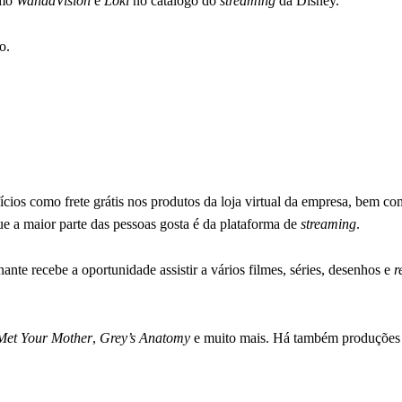
omo
WandaVision
e
Loki
no catálogo do
streaming
da Disney.
o.
ios como frete grátis nos produtos da loja virtual da empresa, bem co
ue a maior parte das pessoas gosta é da plataforma de
streaming
.
nante recebe a oportunidade assistir a vários filmes, séries, desenhos e
r
Met Your Mother
,
Grey’s Anatomy
e muito mais. Há também produções 