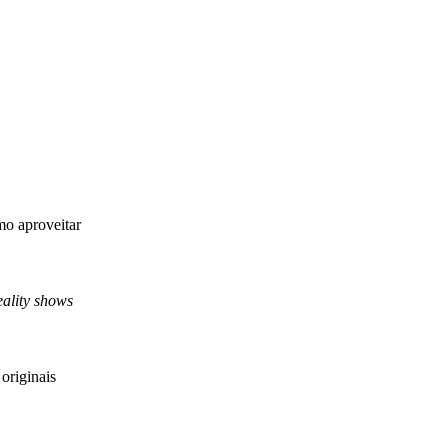
mo aproveitar
eality shows
originais