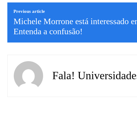
Previous article
Michele Morrone está interessado e
Entenda a confusão!
Fala! Universidade