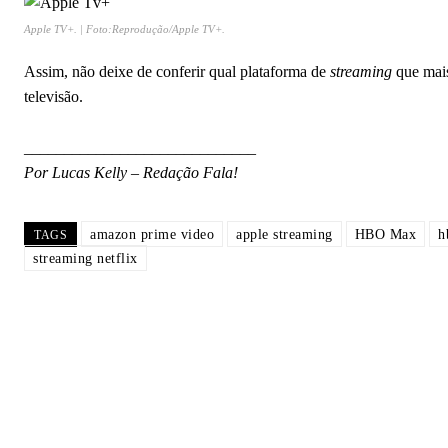
Apple TV+. | Foto:Reprodução/Apple TV+.
Assim, não deixe de conferir qual plataforma de
streaming
que mais
televisão.
_____________________________
Por Lucas Kelly – Redação Fala!
amazon prime video
apple streaming
HBO Max
h
TAGS
streaming netflix