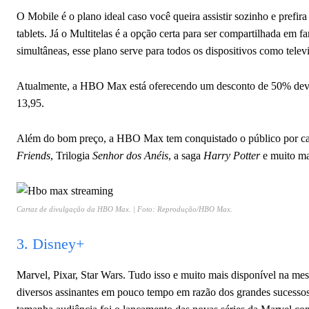
O Mobile é o plano ideal caso você queira assistir sozinho e prefir
tablets. Já o Multitelas é a opção certa para ser compartilhada em f
simultâneas, esse plano serve para todos os dispositivos como televi
Atualmente, a HBO Max está oferecendo um desconto de 50% devido
13,95.
Além do bom preço, a HBO Max tem conquistado o público por car
Friends
, Trilogia
Senhor dos Anéis
, a saga
Harry Potter
e muito ma
Cartaz de divulgação da HBO Max. | Foto: Reprodução/HBO Max.
3. Disney+
Marvel, Pixar, Star Wars. Tudo isso e muito mais disponível na m
diversos assinantes em pouco tempo em razão dos grandes sucessos