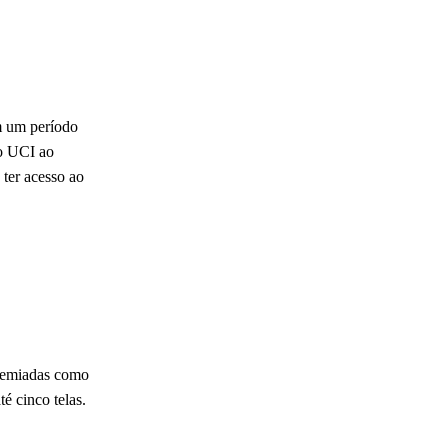
om um período
no UCI ao
 ter acesso ao
premiadas como
é cinco telas.