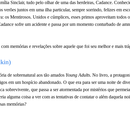
 família Sinclair, tudo pelo olhar de uma das herdeiras, Cadance. Conhec
s verões juntos em uma ilha particular, sempre sorrindo, felizes em esc
a: os Mentirosos. Unidos e cúmplices, esses primos aproveitam todos
l Cadance sofre um acidente e passa por um momento conturbado de amn
a com memórias e revelações sobre aquele que foi seu melhor e mais trá
kin)
ria de sobrenatural aos tão amados
Young Adults
. No livro, a protagon
igos em um hospício abandonado. O que era para ser uma noite de div
ca sobrevivente, que passa a ser atormentada por mistérios que permei
ria alguma coisa a ver com as tentativas de contatar o além daquela no
ssas memórias?