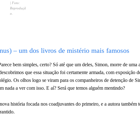
| Foto:
Reproduçã
o.
s) – um dos livros de mistério mais famosos
. Parece bem simples, certo? Só até que um deles, Simon, morre de uma 
 descobrimos que essa situação foi certamente armada, com exposição d
 colégio. Os olhos logo se viram para os companheiros de detenção de S
em nada a ver com isso. E aí? Será que temos alguém mentindo?
nova história focada nos coadjuvantes do primeiro, e a autora também 
rantido.