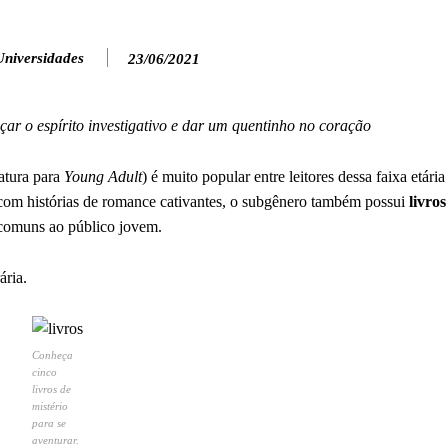
Universidades
23/06/2021
içar o espírito investigativo e dar um quentinho no coração
atura para
Young Adult
) é muito popular entre leitores dessa faixa etári
om histórias de romance cativantes, o subgênero também possui
livro
 comuns ao público jovem.
ária.
Conheça
cinco
livros de
mistério
para se
aventurar.