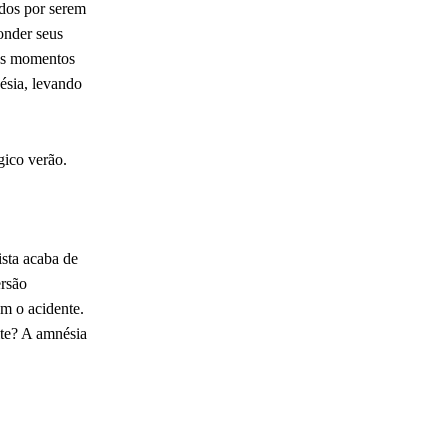
idos por serem
onder seus
 os momentos
ésia, levando
gico verão.
ista acaba de
ersão
am o acidente.
ite? A amnésia