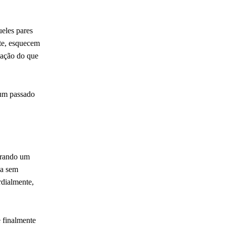
ueles pares
nte, esquecem
dação do que
 um passado
erando um
ua sem
rdialmente,
e finalmente