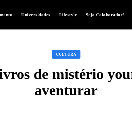
imento
Universidades
Lifestyle
Seja Colaborador!
CULTURA
ivros de mistério you
aventurar
Facebook
Twitter
Pinterest
W