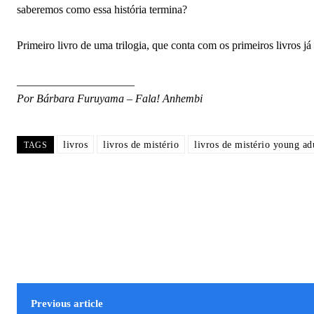
saberemos como essa história termina?
Primeiro livro de uma trilogia, que conta com os primeiros livros já
_____________________
Por Bárbara Furuyama – Fala! Anhembi
livros
livros de mistério
livros de mistério young ad
TAGS
Previous article