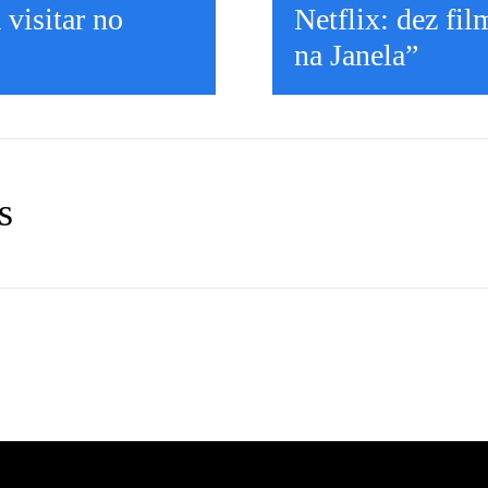
 visitar no
Netflix: dez fi
na Janela”
s