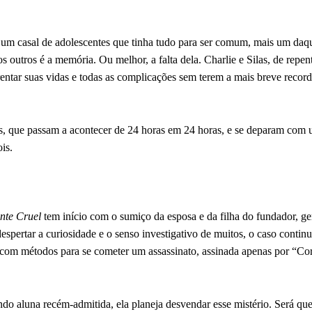
e um casal de adolescentes que tinha tudo para ser comum, mais um daq
os outros é a memória. Ou melhor, a falta dela. Charlie e Silas, de repe
rentar suas vidas e todas as complicações sem terem a mais breve recor
s, que passam a acontecer de 24 horas em 24 horas, e se deparam com
is.
nte Cruel
tem início com o sumiço da esposa e da filha do fundador, g
despertar a curiosidade e o senso investigativo de muitos, o caso contin
, com métodos para se cometer um assassinato, assinada apenas por “Co
do aluna recém-admitida, ela planeja desvendar esse mistério. Será qu