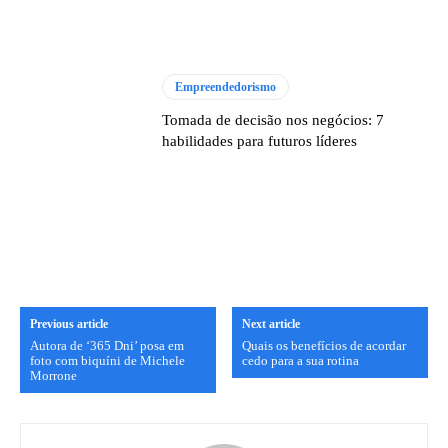
Empreendedorismo
Tomada de decisão nos negócios: 7
habilidades para futuros líderes
Previous article
Next article
Autora de ‘365 Dni’ posa em
Quais os benefícios de acordar
foto com biquíni de Michele
cedo para a sua rotina
Morrone