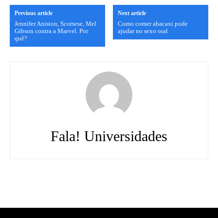
Previous article
Next article
Jennifer Aniston, Scorsese, Mel
Como comer abacaxi pode
Gibson contra a Marvel. Por
ajudar no sexo oral
quê?
Fala! Universidades