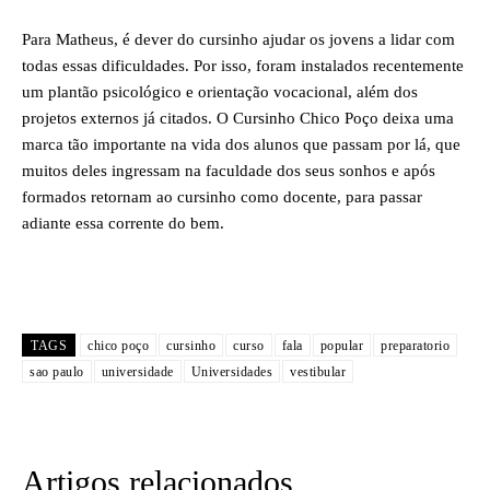
Para Matheus, é dever do cursinho ajudar os jovens a lidar com
todas essas dificuldades. Por isso, foram instalados recentemente
um plantão psicológico e orientação vocacional, além dos
projetos externos já citados. O Cursinho Chico Poço deixa uma
marca tão importante na vida dos alunos que passam por lá, que
muitos deles ingressam na faculdade dos seus sonhos e após
formados retornam ao cursinho como docente, para passar
adiante essa corrente do bem.
TAGS
chico poço
cursinho
curso
fala
popular
preparatorio
sao paulo
universidade
Universidades
vestibular
Artigos relacionados