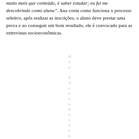
muito mais que conteúdo, é saber estudar; eu fui me
descobrindo como aluna”
. Ana conta como funciona o processo
seletivo, após realizar as inscrições, o aluno deve prestar uma
prova e ao conseguir um bom resultado, ele é convocado para as
entrevistas socioeconômicas.
A
n
a
,
E
ri
c
e
o
u
tr
o
s
a
l
u