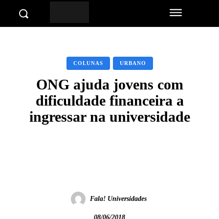
COLUNAS
URBANO
ONG ajuda jovens com
dificuldade financeira a
ingressar na universidade
Facebook
Twitter
Pinterest
Wha
Fala! Universidades
08/06/2018