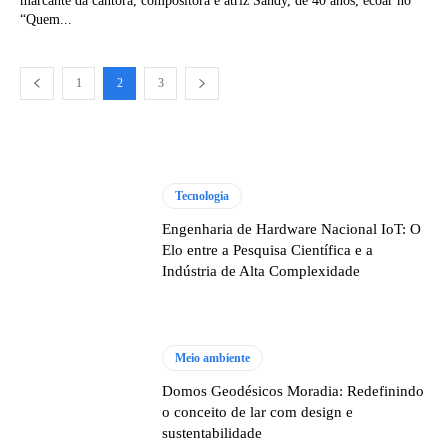
marcante da cantora, compositora e atriz Sandy, de 40 anos, ecoar no
“Quem...
1
2
3
Tecnologia
Engenharia de Hardware Nacional IoT: O
Elo entre a Pesquisa Científica e a
Indústria de Alta Complexidade
Meio ambiente
Domos Geodésicos Moradia: Redefinindo
o conceito de lar com design e
sustentabilidade