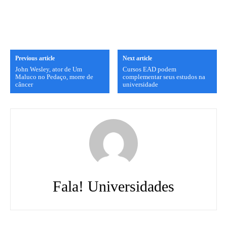
Previous article
Next article
John Wesley, ator de Um
Cursos EAD podem
Maluco no Pedaço, morre de
complementar seus estudos na
câncer
universidade
Fala! Universidades