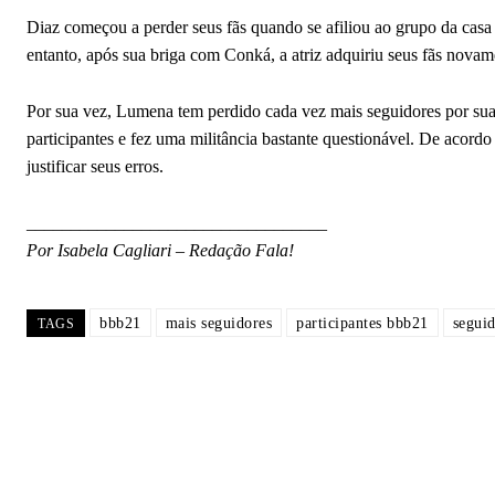
Diaz começou a perder seus fãs quando se afiliou ao grupo da casa
entanto, após sua briga com Conká, a atriz adquiriu seus fãs novam
Por sua vez, Lumena tem perdido cada vez mais seguidores por sua 
participantes e fez uma militância bastante questionável. De acord
justificar seus erros.
__________________________________
Por Isabela Cagliari – Redação Fala!
bbb21
mais seguidores
participantes bbb21
seguid
TAGS