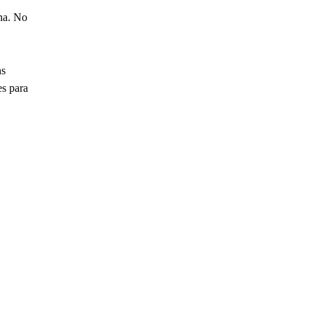
na. No
ns
es para