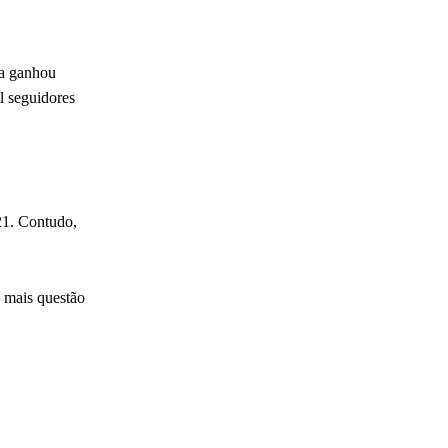
ta ganhou
l seguidores
21. Contudo,
 mais questão