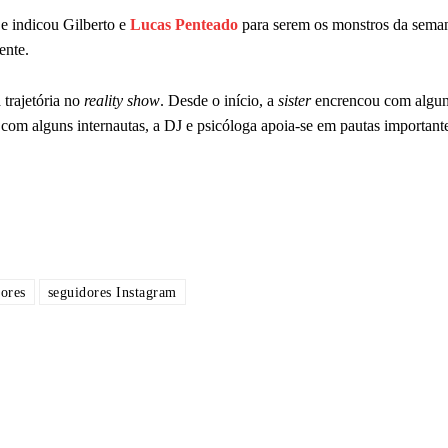
 e indicou Gilberto e
Lucas Penteado
para serem os monstros da sema
ente.
trajetória no
reality show
. Desde o início, a
sister
encrencou com algu
o com alguns internautas, a DJ e psicóloga apoia-se em pautas important
ores
seguidores Instagram