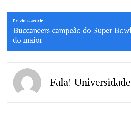
Previous article
Buccaneers campeão do Super Bowl
do maior
Fala! Universidade