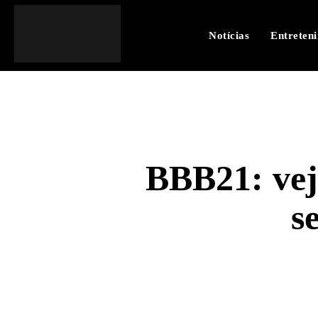
Notícias
Entreten
BBB21: vej
s
SHARE