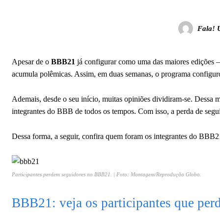
Fala! 
Apesar de o
BBB21
já configurar como uma das maiores edições –
acumula polêmicas. Assim, em duas semanas, o programa configu
Ademais, desde o seu início, muitas opiniões dividiram-se. Dessa ma
integrantes do BBB de todos os tempos. Com isso, a perda de segui
Dessa forma, a seguir, confira quem foram os integrantes do BBB
Participantes perdem seguidores no BBB21. | Foto: Montagem/Reprodução Globo.
BBB21: veja os participantes que per