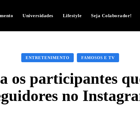
imento
Universidades
Lifestyle
Seja Colaborador!
ENTRETENIMENTO
FAMOSOS E TV
a os participantes q
eguidores no Instagr
Facebook
Twitter
Pinterest
W