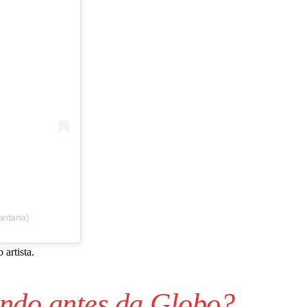
antana)
artista.
ndo antes da Globo?