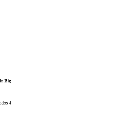
 do
Big
lados 4