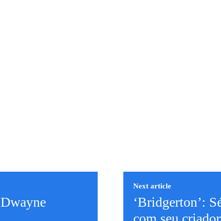
Next article
m Dwayne
‘Bridgerton’: S
com seu criador