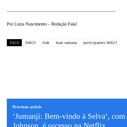
________________________________________________
Por Luiza Nascimento – Redação Fala!
bbb21
fiuk
luan santana
participantes bbb21
TAGS
Previous article
‘Jumanji: Bem-vindo à Selva’, co
Johnson, é sucesso na Netflix