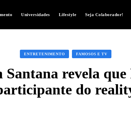
imento
Universidades
Lifestyle
Seja Colaborador!
ENTRETENIMENTO
FAMOSOS E TV
 Santana revela que 
participante do realit
Facebook
Twitter
Pinterest
W