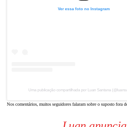
Ver essa foto no Instagram
Uma publicação compartilhada por Luan Santana (@luans
Nos comentários, muitos seguidores falaram sobre o suposto fora do 
Luan anuncia