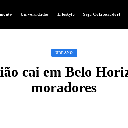
imento
Universidades
Lifestyle
Seja Colaborador!
URBANO
ião cai em Belo Horiz
moradores
Facebook
Twitter
Pinterest
W