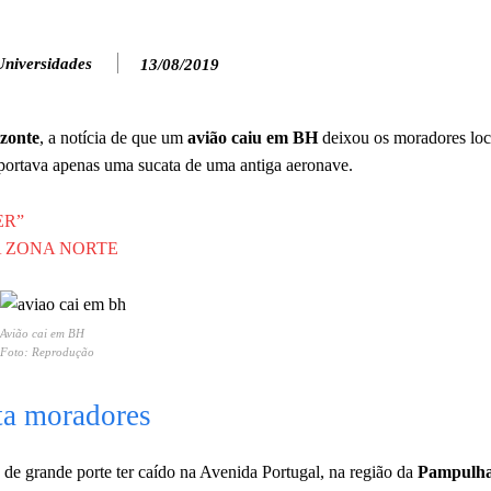
Universidades
13/08/2019
zonte
, a notícia de que um
avião caiu em BH
deixou os moradores locai
sportava apenas uma sucata de uma antiga aeronave.
ER”
A ZONA NORTE
Avião cai em BH
Foto: Reprodução
ta moradores
 de grande porte ter caído na Avenida Portugal, na região da
Pampulh