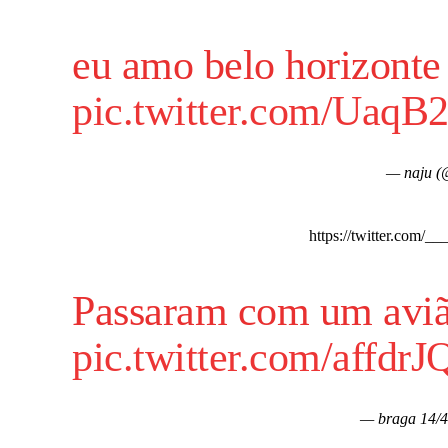
eu amo belo horizon
pic.twitter.com/Uaq
— naju (
https://twitter.com/
Passaram com um avião
pic.twitter.com/affdr
— braga 14/