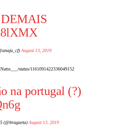
te DEMAIS
B28lXMX
@anaju_cf)
August 13, 2019
___Natss___/status/1161091422336049152
 na portugal (?)
JQn6g
45 (@bragaeta)
August 13, 2019