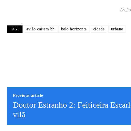
Avião
avião cai em bh
belo horizonte
cidade
urbano
TAGS
Previous article
Doutor Estranho 2: Feiticeira Escarl
vilã