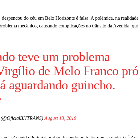
, despencou do céu em Belo Horizonte é falsa. A polêmica, na realidade,
 problema mecânico, causando complicações no trânsito da Avenida, que
ado teve um problema
irgílio de Melo Franco pró
rá aguardando guincho.
v
 (@OficialBHTRANS)
August 13, 2019
a pela Avenida Portugal acabou batendo no trator que a conduzia à Ave