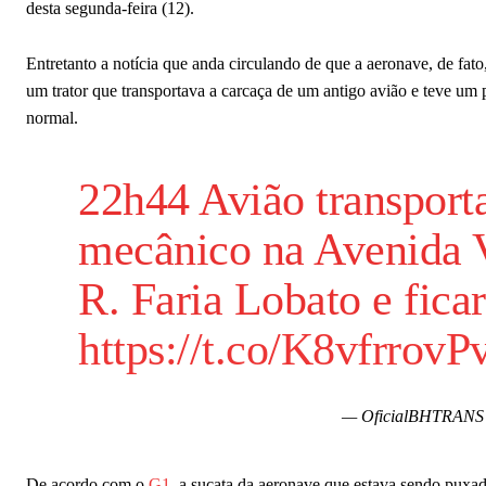
desta segunda-feira (12).
Entretanto a notícia que anda circulando de que a aeronave, de fato
um trator que transportava a carcaça de um antigo avião e teve um
normal.
22h44 Avião transport
mecânico na Avenida V
R. Faria Lobato e fica
https://t.co/K8vfrrovP
— OficialBHTRANS
De acordo com o
G1
, a sucata da aeronave que estava sendo puxad