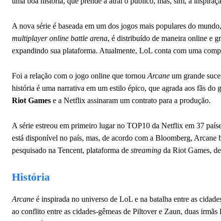
uma boa história, que prende a atrai o público, mas, sim, a inspiraçã
A nova série é baseada em um dos jogos mais populares do mundo
multiplayer online battle arena
, é distribuído de maneira online e 
expandindo sua plataforma. Atualmente, LoL conta com uma competiç
Foi a relação com o jogo online que tornou
Arcane
um grande suces
história é uma narrativa em um estilo épico, que agrada aos fãs do
Riot Games
e a Netflix assinaram um contrato para a produção.
A série estreou em primeiro lugar no TOP10 da Netflix em 37 paíse
está disponível no país, mas, de acordo com a Bloomberg, Arcane b
pesquisado na Tencent, plataforma de
streaming
da Riot Games, d
História
Arcane
é inspirada no universo de LoL e na batalha entre as cidad
ao conflito entre as cidades-gêmeas de Piltover e Zaun, duas irmãs