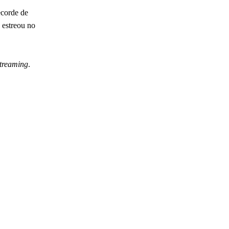
ecorde de
, estreou no
treaming
.