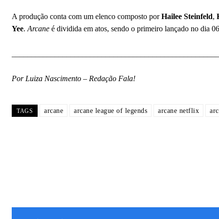
A produção conta com um elenco composto por
Hailee Steinfeld
,
K
Yee
.
Arcane
é dividida em atos, sendo o primeiro lançado no dia 06
_____________________________________________________
Por Luiza Nascimento – Redação Fala!
arcane
arcane league of legends
arcane netflix
arc
TAGS