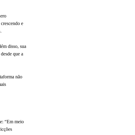
ero
m crescendo e
.
lém disso, sua
, desde que a
ataforma não
mais
nte: “Em meio
vicções