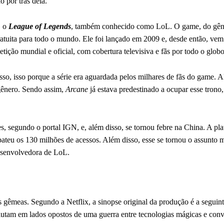
o por trás dela.
, o
League of Legends
, também conhecido como LoL. O game, do gên
gratuita para todo o mundo. Ele foi lançado em 2009 e, desde então, ve
ão mundial e oficial, com cobertura televisiva e fãs por todo o globo
so, isso porque a série era aguardada pelos milhares de fãs do game. A
 gênero. Sendo assim,
Arcane
já estava predestinado a ocupar esse trono
s, segundo o portal IGN, e, além disso, se tornou febre na China. A pl
ateu os 130 milhões de acessos. Além disso, esse se tornou o assunto 
esenvolvedora de LoL.
es gêmeas. Segundo a Netflix, a sinopse original da produção é a segui
 lutam em lados opostos de uma guerra entre tecnologias mágicas e con