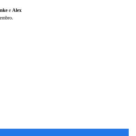
inke
e
Alex
vembro.