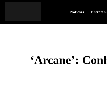
Notícias
Entreten
‘Arcane’: Conh
SHARE