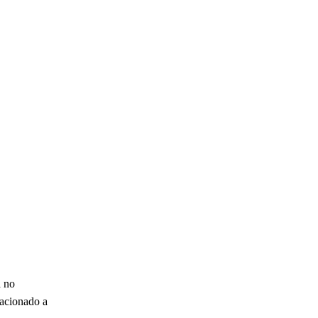
a no
lacionado a