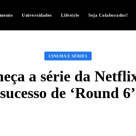
imento
Universidades
Lifestyle
Seja Colaborador!
CINEMA E SÉRIES
eça a série da Netfli
sucesso de ‘Round 6’
Facebook
Twitter
Pinterest
W