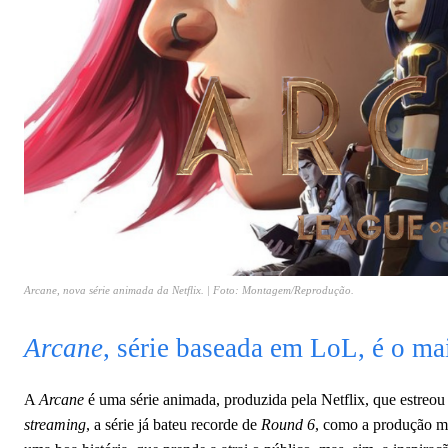
Arcane, nova série animada da Netflix. | Foto: Montagem/Reprodução.
Arcane
, série baseada em LoL, é o ma
A
Arcane
é uma série animada, produzida pela Netflix, que estre
streaming
, a série já bateu recorde de
Round 6
, como a produção ma