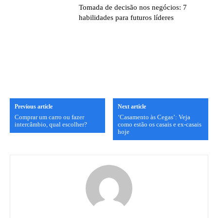
Tomada de decisão nos negócios: 7
habilidades para futuros líderes
Previous article
Next article
Comprar um carro ou fazer
‘Casamento às Cegas’: Veja
intercâmbio, qual escolher?
como estão os casais e ex-casais
hoje