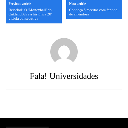
Previous article
Next article
Beisebol: O ‘Moneyball’ do
Conheça 5 receitas com farinha
Oakland A’s e a histórica 20ª
de amêndoas
vitória consecutiva
Fala! Universidades