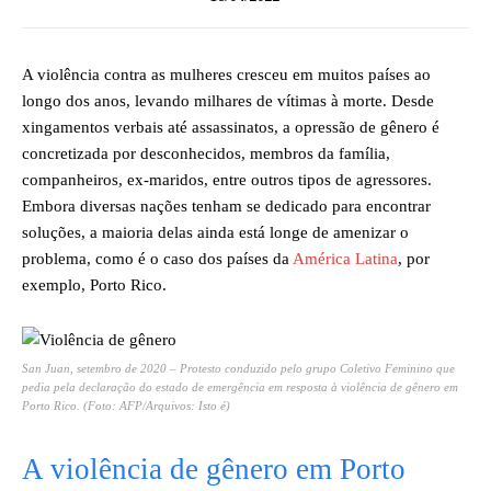
A violência contra as mulheres cresceu em muitos países ao
longo dos anos, levando milhares de vítimas à morte. Desde
xingamentos verbais até assassinatos, a opressão de gênero é
concretizada por desconhecidos, membros da família,
companheiros, ex-maridos, entre outros tipos de agressores.
Embora diversas nações tenham se dedicado para encontrar
soluções, a maioria delas ainda está longe de amenizar o
problema, como é o caso dos países da
América Latina
, por
exemplo, Porto Rico.
San Juan, setembro de 2020 – Protesto conduzido pelo grupo Coletivo Feminino que
pedia pela declaração do estado de emergência em resposta à violência de gênero em
Porto Rico. (Foto: AFP/Arquivos: Isto é)
A violência de gênero em Porto