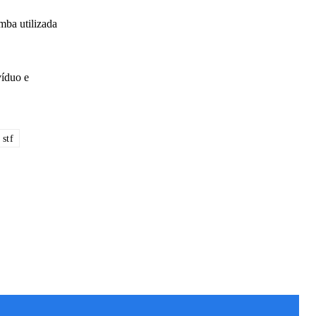
mba utilizada
víduo e
stf