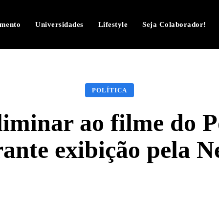
imento
Universidades
Lifestyle
Seja Colaborador!
POLÍTICA
 liminar ao filme do 
rante exibição pela Ne
Facebook
Twitter
Pinterest
W