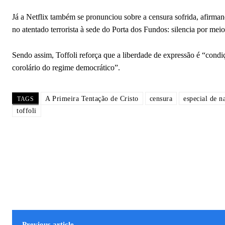
Já a Netflix também se pronunciou sobre a censura sofrida, afirman
no atentado terrorista à sede do Porta dos Fundos: silencia por mei
Sendo assim, Toffoli reforça que a liberdade de expressão é “cond
corolário do regime democrático”.
A Primeira Tentação de Cristo
censura
especial de n
TAGS
toffoli
Previous article