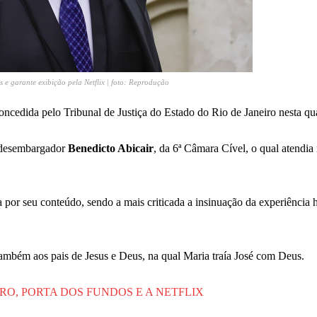
s e garante exibição pela Netflix | foto: Reprodução
ncedida pelo Tribunal de Justiça do Estado do Rio de Janeiro nesta quar
o desembargador
Benedicto Abicair
, da 6ª Câmara Cível, o qual atendia
a por seu conteúdo, sendo a mais criticada a insinuação da experiência
mbém aos pais de Jesus e Deus, na qual Maria traía José com Deus.
, PORTA DOS FUNDOS E A NETFLIX