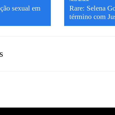
ção sexual em
Rare: Selena Go
término com Jus
s