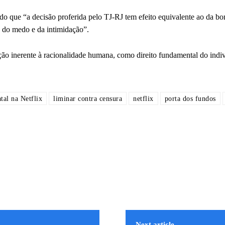
do que “a decisão proferida pelo TJ-RJ tem efeito equivalente ao da bo
o do medo e da intimidação”.
ição inerente à racionalidade humana, como direito fundamental do indi
atal na Netflix
liminar contra censura
netflix
porta dos fundos
Next article