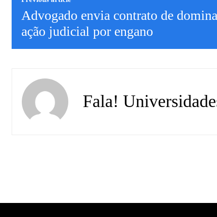
Advogado envia contrato de domina
ação judicial por engano
Fala! Universidade