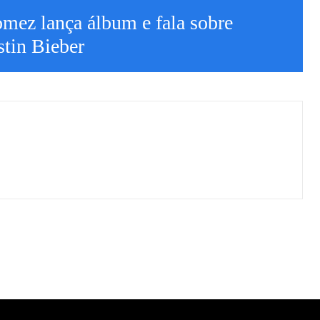
mez lança álbum e fala sobre
tin Bieber