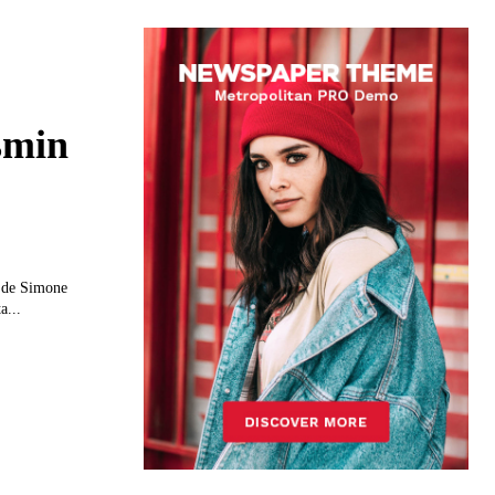
smin
s de Simone
a...