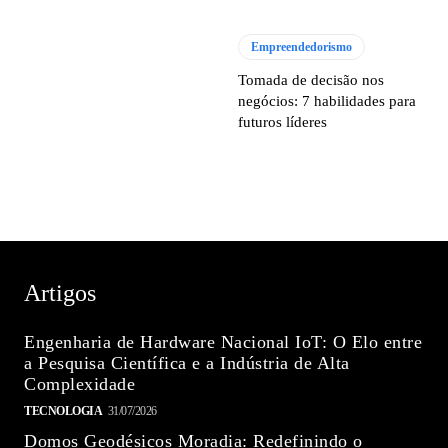
Empreendedorismo
Tomada de decisão nos
negócios: 7 habilidades para
futuros líderes
Artigos
Engenharia de Hardware Nacional IoT: O Elo entre
a Pesquisa Científica e a Indústria de Alta
Complexidade
TECNOLOGIA
31/07/2026
Domos Geodésicos Moradia: Redefinindo o