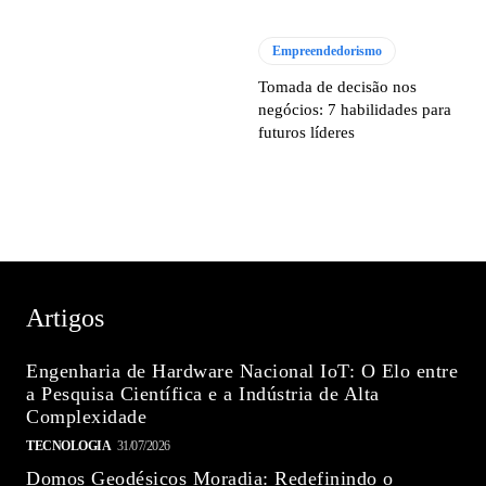
Empreendedorismo
Tomada de decisão nos
negócios: 7 habilidades para
futuros líderes
Artigos
Engenharia de Hardware Nacional IoT: O Elo entre
a Pesquisa Científica e a Indústria de Alta
Complexidade
TECNOLOGIA
31/07/2026
Domos Geodésicos Moradia: Redefinindo o