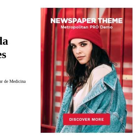
da
es
lar de Medicina