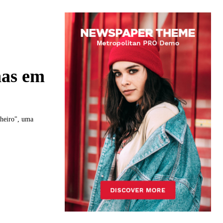
has em
nheiro", uma