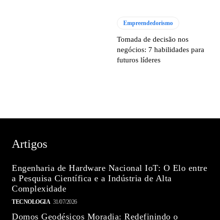
Empreendedorismo
Tomada de decisão nos
negócios: 7 habilidades para
futuros líderes
Artigos
Engenharia de Hardware Nacional IoT: O Elo entre
a Pesquisa Científica e a Indústria de Alta
Complexidade
TECNOLOGIA
31/07/2026
Domos Geodésicos Moradia: Redefinindo o