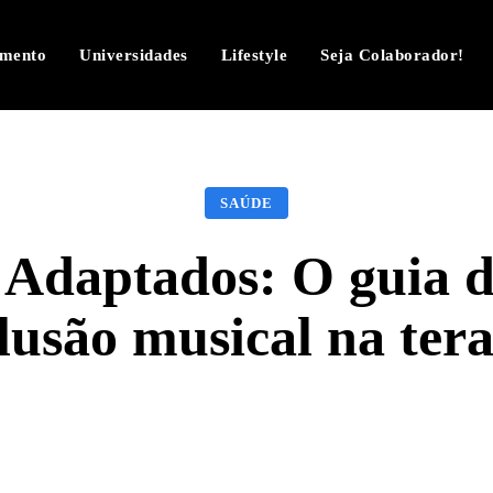
imento
Universidades
Lifestyle
Seja Colaborador!
SAÚDE
Adaptados: O guia d
lusão musical na ter
Facebook
Twitter
Pinterest
W