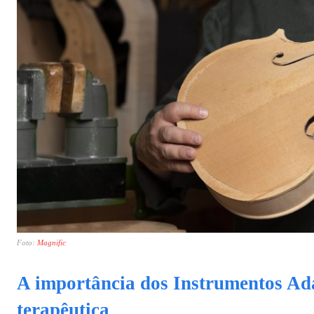
Foto:
Magnific
A importância dos Instrumentos Ada
terapêutica