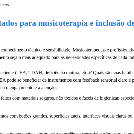
ticos.
ados para musicoterapia e inclusão d
conhecimento técnico e sensibilidade. Musicoterapeutas e profissionai
mento seja o mais adequado para as necessidades específicas de cada in
paciente (TEA, TDAH, deficiência motora, etc.)? Quais são suas habili
EA pode se beneficiar de instrumentos com feedback sensorial claro e p
a o engajamento e a atenção.
feitos com materiais seguros, não tóxicos e fáceis de higienizar, espe
ntos com botões grandes, superfícies táteis, interfaces visuais claras ou
ns e texturas táteis enriquece a experiência sensorial e oferece mais op