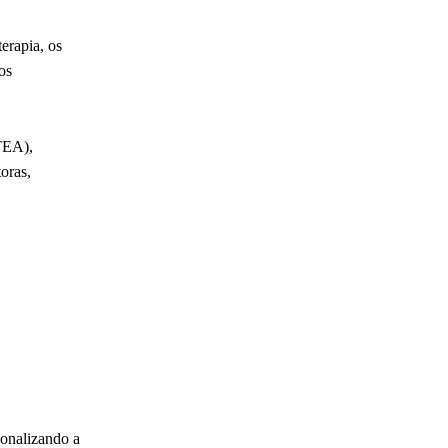
terapia, os
os
(TEA),
oras,
sonalizando a