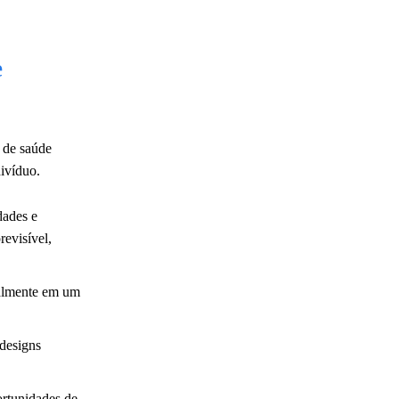
e
s de saúde
divíduo.
dades e
revisível,
cialmente em um
 designs
ortunidades de