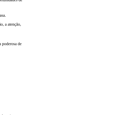
asa.
o, a atenção,
ta poderosa de