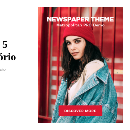
 5
ório
ento