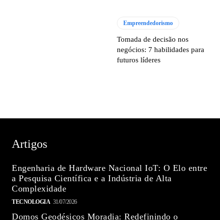
Empreendedorismo
Tomada de decisão nos
negócios: 7 habilidades para
futuros líderes
Artigos
Engenharia de Hardware Nacional IoT: O Elo entre
a Pesquisa Científica e a Indústria de Alta
Complexidade
TECNOLOGIA
31/07/2026
Domos Geodésicos Moradia: Redefinindo o