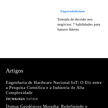
Empreendedorismo
Tomada de decisão nos
negócios: 7 habilidades para
futuros líderes
Artigos
Engenharia de Hardware Nacional IoT: O Elo entre
a Pesquisa Científica e a Indústria de Alta
Complexidade
TECNOLOGIA
31/07/2026
Domos Geodésicos Moradia: Redefinindo o