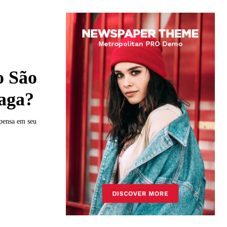
o São
aga?
 pensa em seu