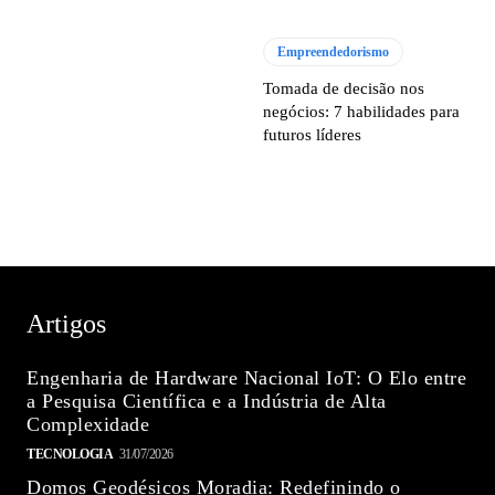
Empreendedorismo
Tomada de decisão nos
negócios: 7 habilidades para
futuros líderes
Artigos
Engenharia de Hardware Nacional IoT: O Elo entre
a Pesquisa Científica e a Indústria de Alta
Complexidade
TECNOLOGIA
31/07/2026
Domos Geodésicos Moradia: Redefinindo o