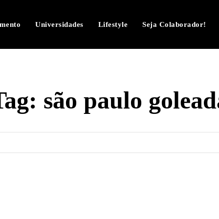
imento
Universidades
Lifestyle
Seja Colaborador!
Tag:
são paulo golead