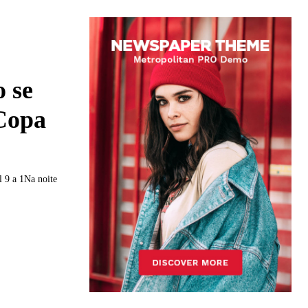
o se
 Copa
l 9 a 1Na noite