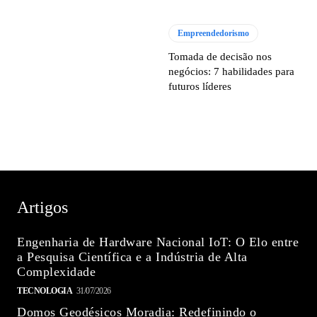
Empreendedorismo
Tomada de decisão nos
negócios: 7 habilidades para
futuros líderes
Artigos
Engenharia de Hardware Nacional IoT: O Elo entre
a Pesquisa Científica e a Indústria de Alta
Complexidade
TECNOLOGIA
31/07/2026
Domos Geodésicos Moradia: Redefinindo o