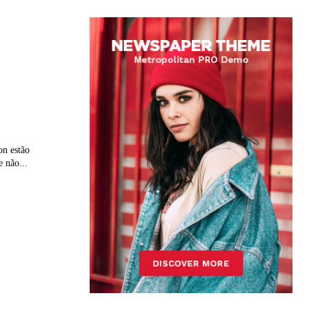
on estão
e não...