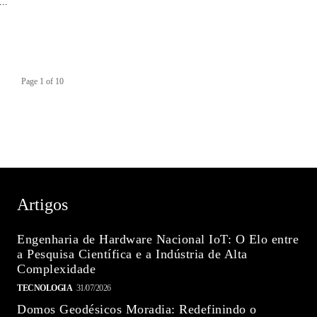
..
Page 1 of 10
Artigos
Engenharia de Hardware Nacional IoT: O Elo entre
a Pesquisa Científica e a Indústria de Alta
Complexidade
TECNOLOGIA
31/07/2026
Domos Geodésicos Moradia: Redefinindo o