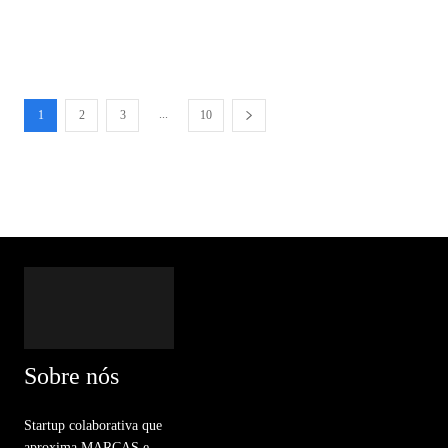
...
1
2
3
10
Sobre nós
Startup colaborativa que
aproxima MARCAS e