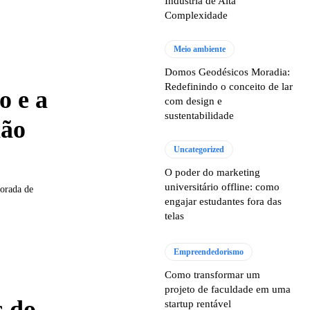
Indústria de Alta
Complexidade
Meio ambiente
Domos Geodésicos Moradia:
Redefinindo o conceito de lar
o e a
com design e
sustentabilidade
ião
Uncategorized
O poder do marketing
universitário offline: como
orada de
engajar estudantes fora das
telas
Empreendedorismo
Como transformar um
projeto de faculdade em uma
s do
startup rentável