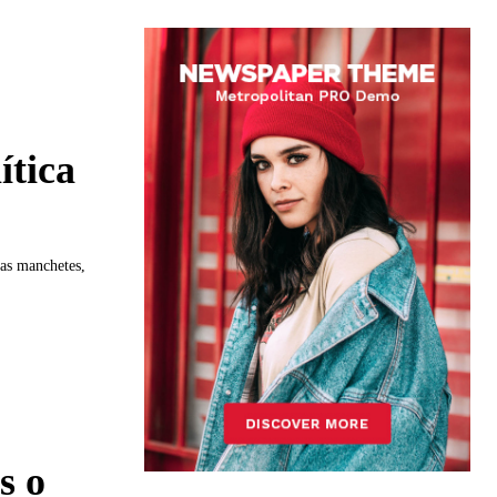
ítica
as manchetes,
s o