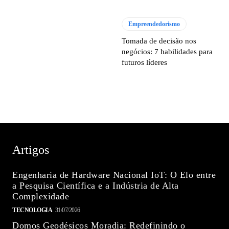
Empreendedorismo
Tomada de decisão nos
negócios: 7 habilidades para
futuros líderes
Artigos
Engenharia de Hardware Nacional IoT: O Elo entre
a Pesquisa Científica e a Indústria de Alta
Complexidade
TECNOLOGIA
31/07/2026
Domos Geodésicos Moradia: Redefinindo o