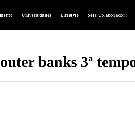
imento
Universidades
Lifestyle
Seja Colaborador!
:
outer banks 3ª temp