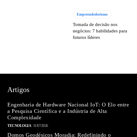
Empreendedorismo
Tomada de decisão nos
negócios: 7 habilidades para
futuros líderes
Artigos
Engenharia de Hardware Nacional IoT: O Elo entre
a Pesquisa Científica e a Indústria de Alta
Complexidade
TECNOLOGIA
31/07/2026
Domos Geodésicos Moradia: Redefinindo o