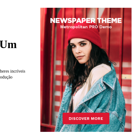
e Um
eres incríveis
produção