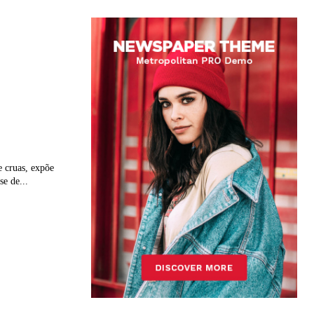
e cruas, expõe
se de...