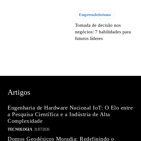
Empreendedorismo
Tomada de decisão nos
negócios: 7 habilidades para
futuros líderes
Artigos
Engenharia de Hardware Nacional IoT: O Elo entre
a Pesquisa Científica e a Indústria de Alta
Complexidade
TECNOLOGIA
31/07/2026
Domos Geodésicos Moradia: Redefinindo o