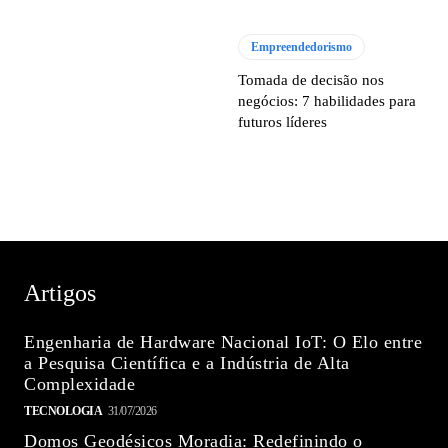
Empreendedorismo
Tomada de decisão nos
negócios: 7 habilidades para
futuros líderes
Artigos
Engenharia de Hardware Nacional IoT: O Elo entre
a Pesquisa Científica e a Indústria de Alta
Complexidade
TECNOLOGIA
31/07/2026
Domos Geodésicos Moradia: Redefinindo o