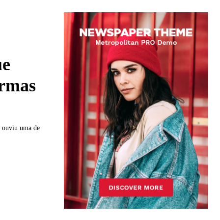
ue
ormas
a ouviu uma de