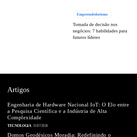
Empreendedorismo
Tomada de decisão nos
negócios: 7 habilidades para
futuros líderes
Artigos
Engenharia de Hardware Nacional IoT: O Elo entre
a Pesquisa Científica e a Indústria de Alta
Complexidade
TECNOLOGIA
31/07/2026
Domos Geodésicos Moradia: Redefinindo o