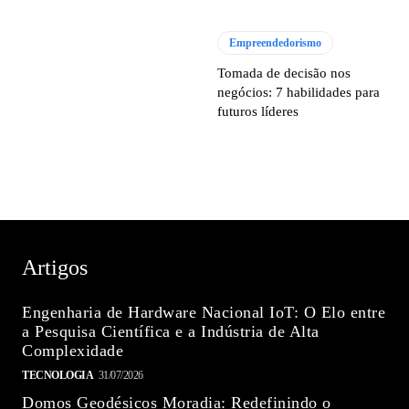
Empreendedorismo
Tomada de decisão nos
negócios: 7 habilidades para
futuros líderes
Artigos
Engenharia de Hardware Nacional IoT: O Elo entre
a Pesquisa Científica e a Indústria de Alta
Complexidade
TECNOLOGIA
31/07/2026
Domos Geodésicos Moradia: Redefinindo o