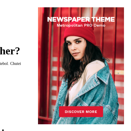
lher?
tebol. Chutei