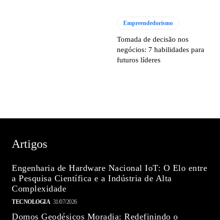
Empreendedorismo
Tomada de decisão nos
negócios: 7 habilidades para
futuros líderes
Artigos
Engenharia de Hardware Nacional IoT: O Elo entre
a Pesquisa Científica e a Indústria de Alta
Complexidade
TECNOLOGIA
31/07/2026
Domos Geodésicos Moradia: Redefinindo o