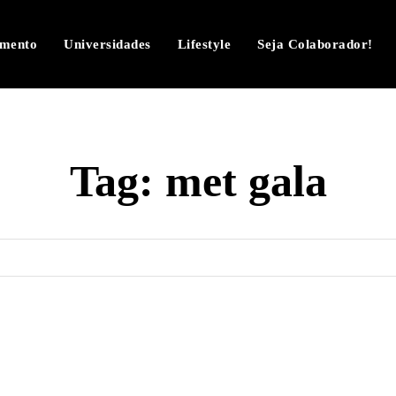
imento
Universidades
Lifestyle
Seja Colaborador!
Tag:
met gala