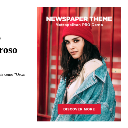
o
roso
iais como “Oscar