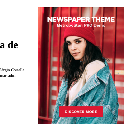
a de
érgio Cortella
 marcado...