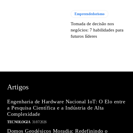
Empreendedorismo
Tomada de decisão nos
negócios: 7 habilidades para
futuros líderes
Artigos
Engenharia de Hardware Nacional IoT: O Elo entre
a Pesquisa Científica e a Indústria de Alta
Complexidade
TECNOLOGIA
31/07/2026
Domos Geodésicos Moradia: Redefinindo o