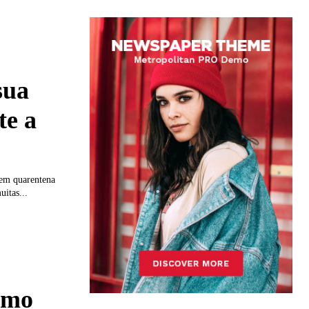
sua
te a
 em quarentena
uitas...
omo