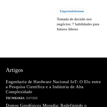
Empreendedorismo
Tomada de decisão nos
negócios: 7 habilidades para
futuros líderes
Artigos
Engenharia de Hardware Nacional IoT: O Elo entre
a Pesquisa Científica e a Indústria de Alta
Complexidade
TECNOLOGIA
31/07/2026
Domos Geodésicos Moradia: Redefinindo o